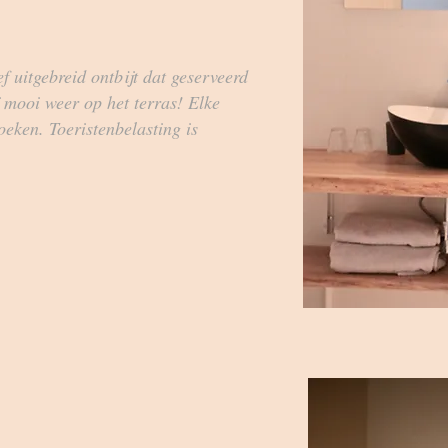
ef uitgebreid ontbijt dat geserveerd
j mooi weer op het terras! Elke
eken. Toeristenbelasting is
.