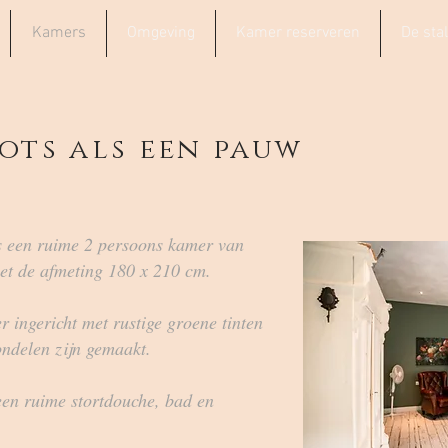
Kamers
Omgeving
Kamer reserveren
De stal
ots als een pauw
s een ruime 2 persoons kamer van
met de afmeting 180 x 210 cm.
r ingericht met rustige groene tinten
ondelen zijn gemaakt.
en ruime stortdouche, bad en