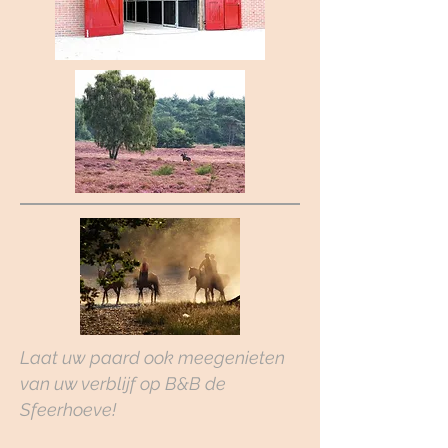
Laat uw paard ook meegenieten
van uw verblijf op B&B de
Sfeerhoeve!